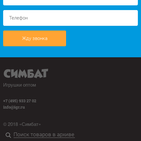
Жду звонка
Игрушки оптом
+7 (495) 933 27 02
info@igr.ru
© 2018 «Симбат»