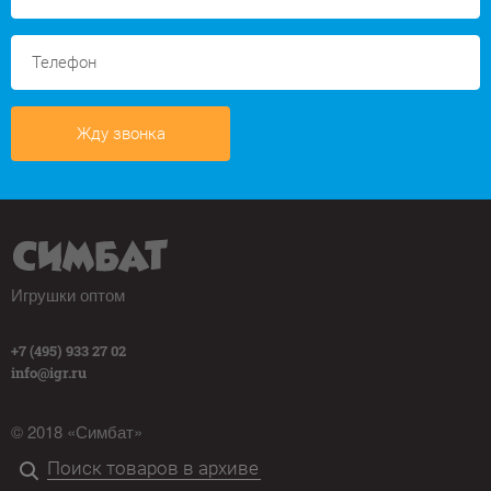
Жду звонка
Игрушки оптом
+7 (495) 933 27 02
info@igr.ru
© 2018 «Симбат»