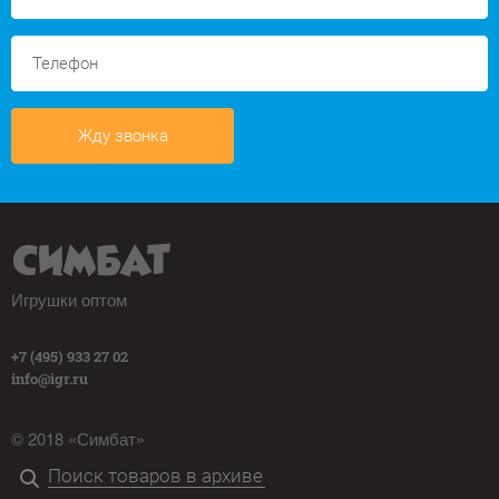
Жду звонка
Игрушки оптом
+7 (495) 933 27 02
info@igr.ru
© 2018 «Симбат»