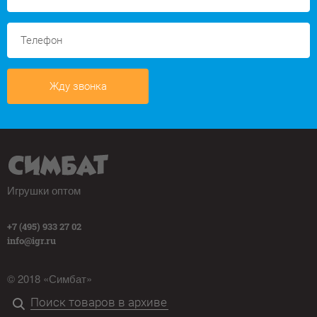
Жду звонка
Игрушки оптом
+7 (495) 933 27 02
info@igr.ru
© 2018 «Симбат»