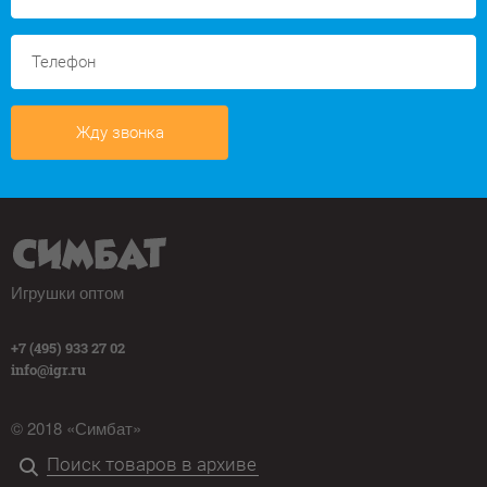
Жду звонка
Игрушки оптом
+7 (495) 933 27 02
info@igr.ru
© 2018 «Симбат»