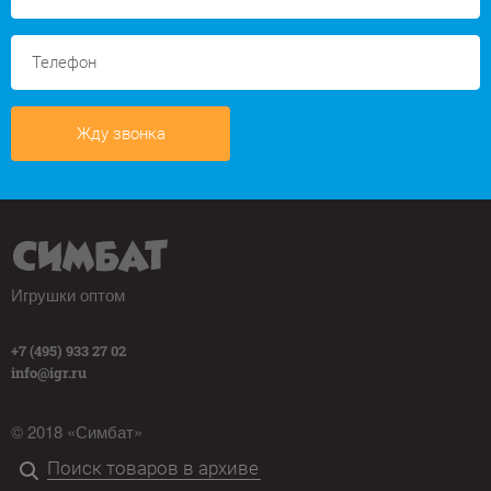
Жду звонка
Игрушки оптом
+7 (495) 933 27 02
info@igr.ru
© 2018 «Симбат»