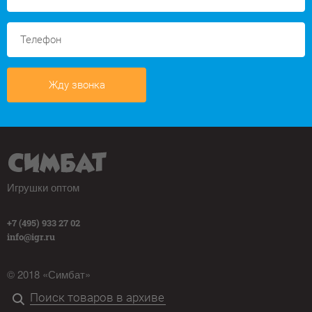
Жду звонка
Игрушки оптом
+7 (495) 933 27 02
info@igr.ru
© 2018 «Симбат»