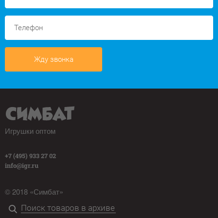
Жду звонка
Игрушки оптом
+7 (495) 933 27 02
info@igr.ru
© 2018 «Симбат»