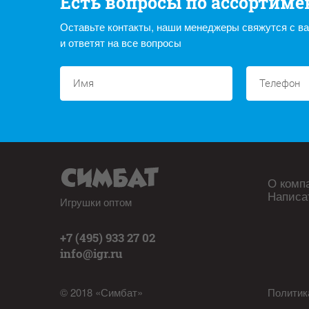
Есть вопросы по ассортиме
Оставьте контакты, наши менеджеры свяжутся с в
и ответят на все вопросы
О комп
Написа
Игрушки оптом
+7 (495) 933 27 02
info@igr.ru
© 2018 «Симбат»
Политик