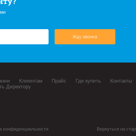
нту?
ами
Жду звонка
ании
Клиентам
Прайс
Где купить
Контакты
ть Директору
а конфиденциальности
Вернуться на стар