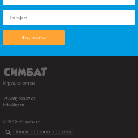
Жду звонка
Игрушки оптом
+7 (495) 933 27 02
info@igr.ru
© 2018 «Симбат»