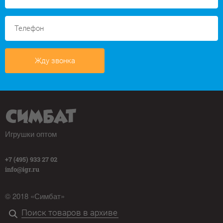
Жду звонка
Игрушки оптом
+7 (495) 933 27 02
info@igr.ru
© 2018 «Симбат»