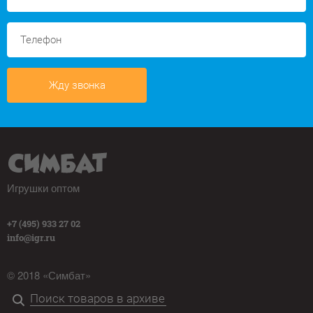
Жду звонка
Игрушки оптом
+7 (495) 933 27 02
info@igr.ru
© 2018 «Симбат»