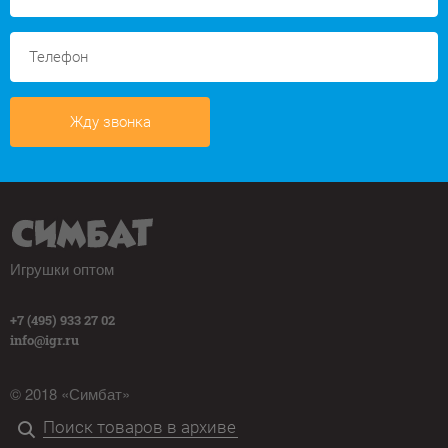
Жду звонка
Игрушки оптом
+7 (495) 933 27 02
info@igr.ru
© 2018 «Симбат»