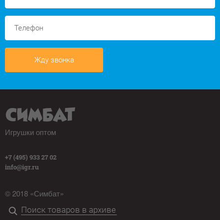
Жду звонка
Игрушки оптом
+7 (495) 933 27 02
info@igr.ru
© 2018 «Симбат»