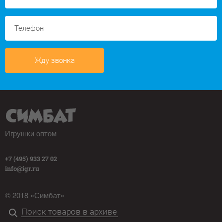
Жду звонка
Игрушки оптом
+7 (495) 933 27 02
info@igr.ru
© 2018 «Симбат»