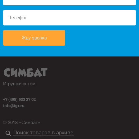
Жду звонка
Игрушки оптом
+7 (495) 933 27 02
info@igr.ru
© 2018 «Симбат»