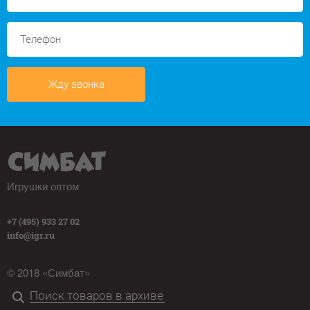
Жду звонка
Игрушки оптом
+7 (495) 933 27 02
info@igr.ru
© 2018 «Симбат»