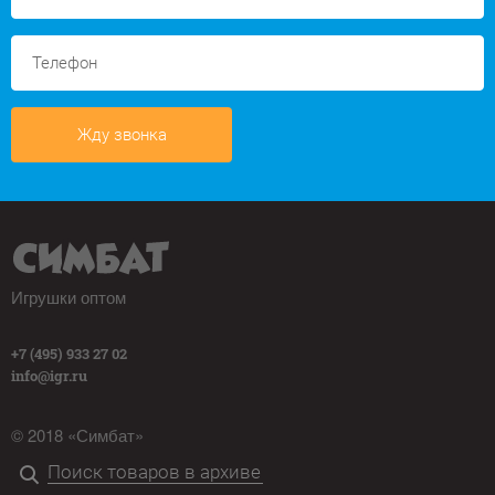
Жду звонка
Игрушки оптом
+7 (495) 933 27 02
info@igr.ru
© 2018 «Симбат»