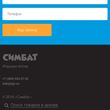
Жду звонка
Игрушки оптом
+7 (495) 933 27 02
info@igr.ru
© 2018 «Симбат»