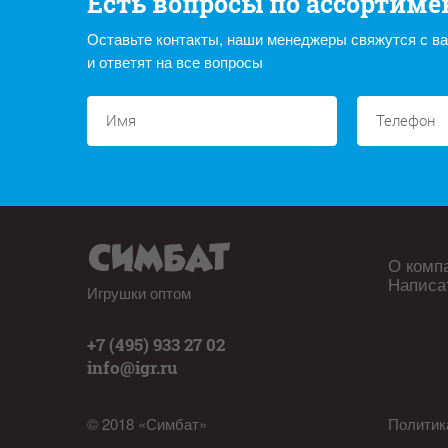
Есть вопросы по ассортиме
Оставьте контакты, наши менеджеры свяжутся с в
и ответят на все вопросы
О комп
Написа
Игрушки оптом
+7 (495) 933 27 02
info@igr.ru
© 2018 «Симбат»
Политик