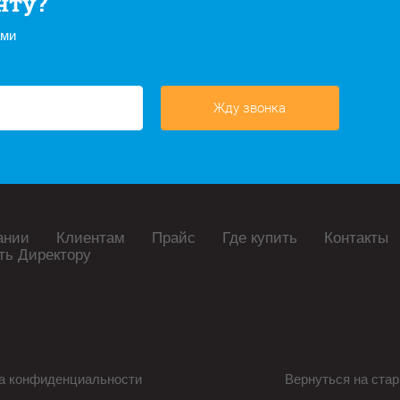
нту?
ами
Жду звонка
ании
Клиентам
Прайс
Где купить
Контакты
ть Директору
а конфиденциальности
Вернуться на стар