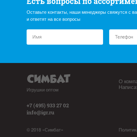
Есть вопросы по ассортиме
Оставьте контакты, наши менеджеры свяжутся с в
и ответят на все вопросы
О комп
Написа
Игрушки оптом
+7 (495) 933 27 02
info@igr.ru
© 2018 «Симбат»
Политик