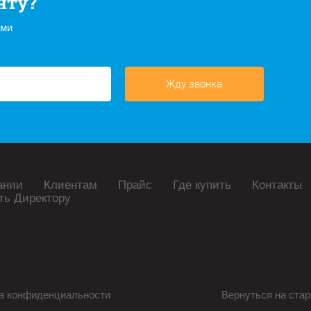
нту?
ами
Жду звонка
ании
Клиентам
Прайс
Где купить
Контакты
ть Директору
а конфиденциальности
Вернуться на стар