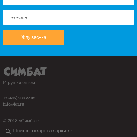
Жду звонка
Игрушки оптом
+7 (495) 933 27 02
info@igr.ru
© 2018 «Симбат»