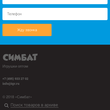
Жду звонка
Игрушки оптом
+7 (495) 933 27 02
info@igr.ru
© 2018 «Симбат»