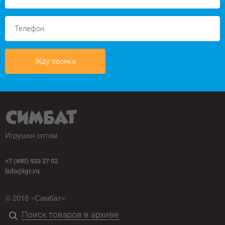
Жду звонка
Игрушки оптом
+7 (495) 933 27 02
info@igr.ru
© 2018 «Симбат»