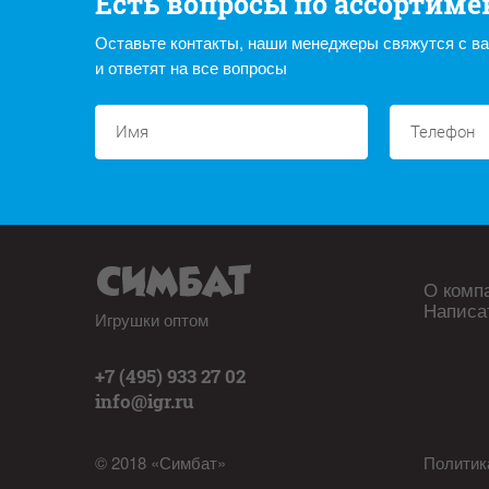
Есть вопросы по ассортиме
Оставьте контакты, наши менеджеры свяжутся с в
и ответят на все вопросы
О комп
Написа
Игрушки оптом
+7 (495) 933 27 02
info@igr.ru
© 2018 «Симбат»
Политик