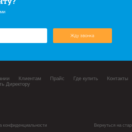
нту?
ами
Жду звонка
ании
Клиентам
Прайс
Где купить
Контакты
ть Директору
а конфиденциальности
Вернуться на стар