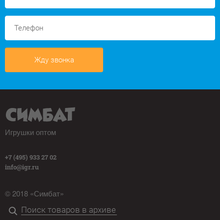
Жду звонка
Игрушки оптом
+7 (495) 933 27 02
info@igr.ru
© 2018 «Симбат»