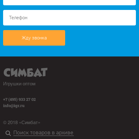
Жду звонка
Игрушки оптом
+7 (495) 933 27 02
info@igr.ru
© 2018 «Симбат»