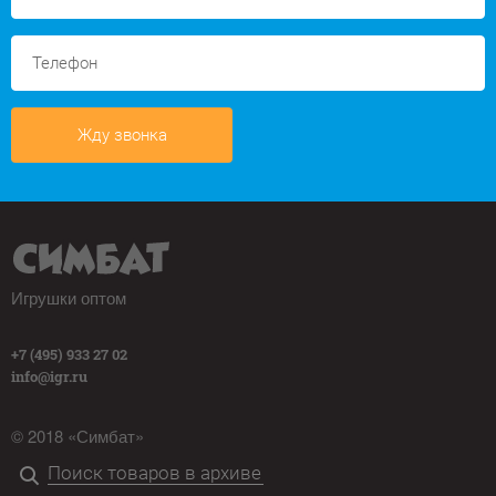
Жду звонка
Игрушки оптом
+7 (495) 933 27 02
info@igr.ru
© 2018 «Симбат»