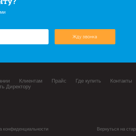
нту?
ами
Жду звонка
ании
Клиентам
Прайс
Где купить
Контакты
ть Директору
а конфиденциальности
Вернуться на стар