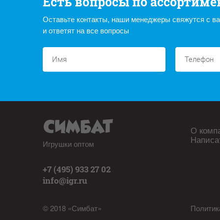
Есть вопросы по ассортиме
Оставьте контакты, наши менеджеры свяжутся с в
и ответят на все вопросы
О комп
Написа
Игрушки оптом
+7 (495) 933 27 02
info@igr.ru
© 2018 «Симбат»
Политик