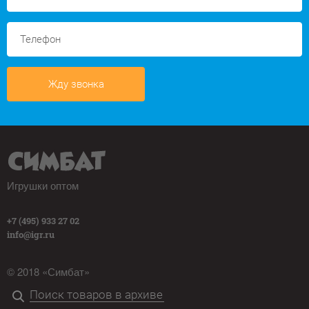
Жду звонка
Игрушки оптом
+7 (495) 933 27 02
info@igr.ru
© 2018 «Симбат»