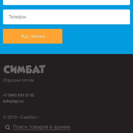
Жду звонка
Игрушки оптом
+7 (495) 933 27 02
info@igr.ru
© 2018 «Симбат»