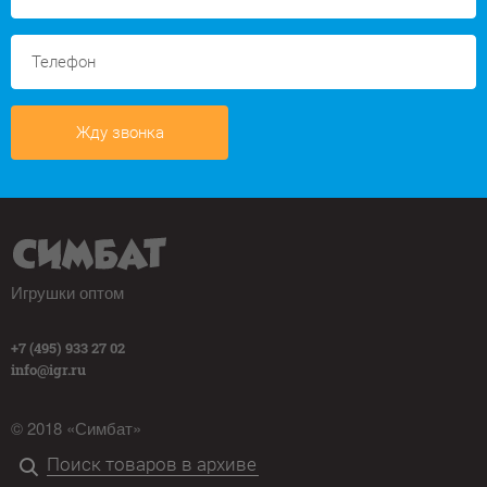
Жду звонка
Игрушки оптом
+7 (495) 933 27 02
info@igr.ru
© 2018 «Симбат»