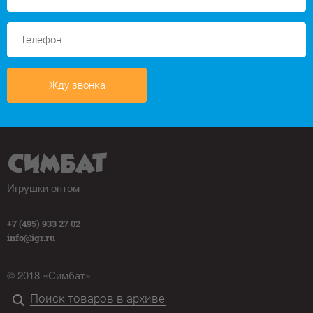
Жду звонка
Игрушки оптом
+7 (495) 933 27 02
info@igr.ru
© 2018 «Симбат»