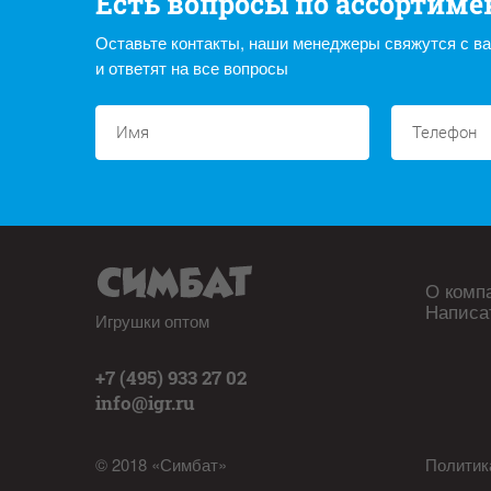
Есть вопросы по ассортиме
Оставьте контакты, наши менеджеры свяжутся с в
и ответят на все вопросы
О комп
Написа
Игрушки оптом
+7 (495) 933 27 02
info@igr.ru
© 2018 «Симбат»
Политик