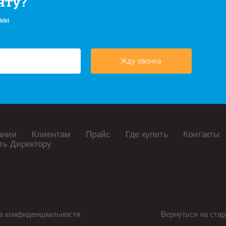
нту?
ами
Жду звонка
ании
Клиентам
Прайс
Где купить
Контакты
ть Директору
а конфиденциальности
Вернуться на стар