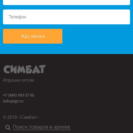
Жду звонка
Игрушки оптом
+7 (495) 933 27 02
info@igr.ru
© 2018 «Симбат»