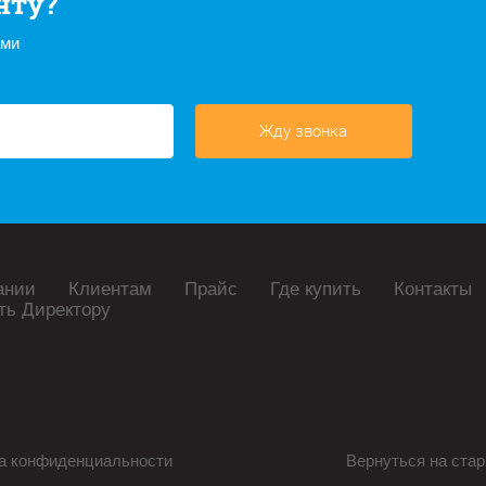
нту?
ами
Жду звонка
ании
Клиентам
Прайс
Где купить
Контакты
ть Директору
а конфиденциальности
Вернуться на стар