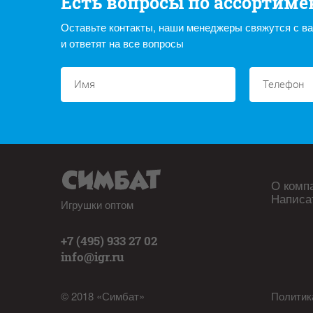
Есть вопросы по ассортиме
Оставьте контакты, наши менеджеры свяжутся с в
и ответят на все вопросы
О комп
Написа
Игрушки оптом
+7 (495) 933 27 02
info@igr.ru
© 2018 «Симбат»
Политик