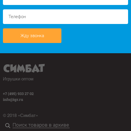
Жду звонка
Игрушки оптом
+7 (495) 933 27 02
info@igr.ru
© 2018 «Симбат»