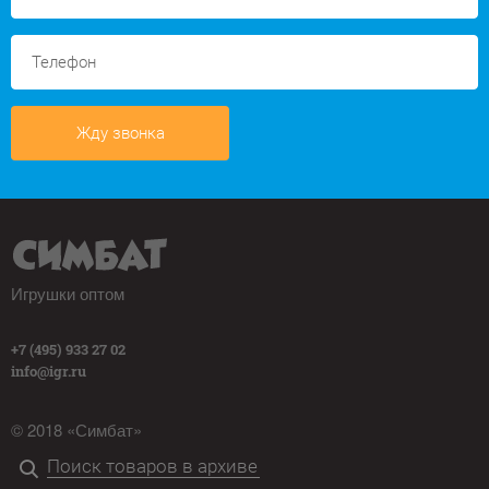
Жду звонка
Игрушки оптом
+7 (495) 933 27 02
info@igr.ru
© 2018 «Симбат»