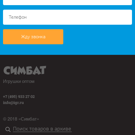
Жду звонка
Игрушки оптом
+7 (495) 933 27 02
info@igr.ru
© 2018 «Симбат»