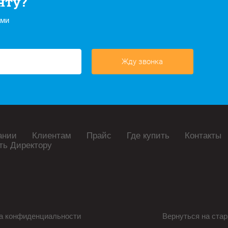
нту?
ами
Жду звонка
ании
Клиентам
Прайс
Где купить
Контакты
ть Директору
а конфиденциальности
Вернуться на стар