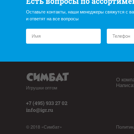
Есть вопросы по ассортиме
Оставьте контакты, наши менеджеры свяжутся с в
и ответят на все вопросы
О комп
Написа
Игрушки оптом
+7 (495) 933 27 02
info@igr.ru
© 2018 «Симбат»
Политик