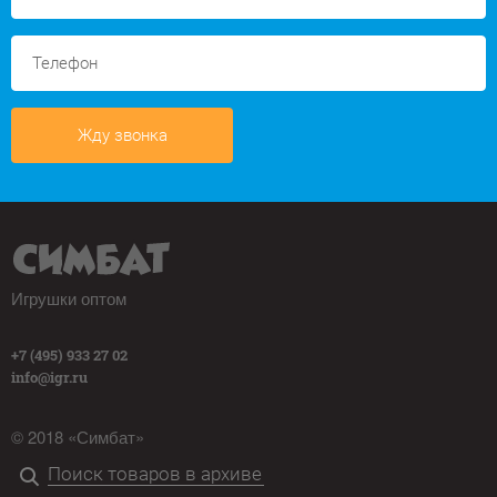
Жду звонка
Игрушки оптом
+7 (495) 933 27 02
info@igr.ru
© 2018 «Симбат»