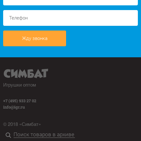
Жду звонка
Игрушки оптом
+7 (495) 933 27 02
info@igr.ru
© 2018 «Симбат»