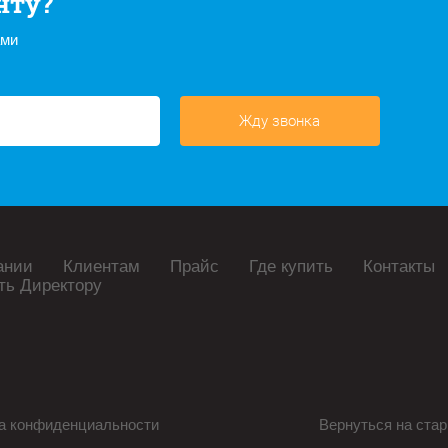
нту?
ами
Жду звонка
ании
Клиентам
Прайс
Где купить
Контакты
ть Директору
а конфиденциальности
Вернуться на стар