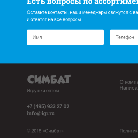
Есть вопросы по ассортиме
Оставьте контакты, наши менеджеры свяжутся с в
и ответят на все вопросы
О комп
Написа
Игрушки оптом
+7 (495) 933 27 02
info@igr.ru
© 2018 «Симбат»
Политик