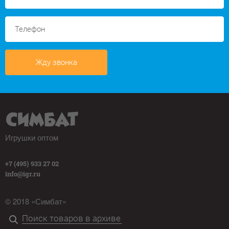
Жду звонка
Игрушки оптом
+7 (495) 933 27 02
info@igr.ru
© 2018 «Симбат»