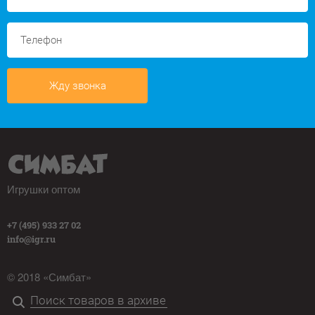
Жду звонка
Игрушки оптом
+7 (495) 933 27 02
info@igr.ru
© 2018 «Симбат»