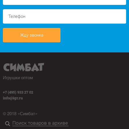
Жду звонка
Игрушки оптом
+7 (495) 933 27 02
info@igr.ru
© 2018 «Симбат»