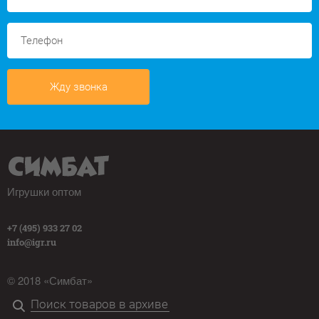
Жду звонка
Игрушки оптом
+7 (495) 933 27 02
info@igr.ru
© 2018 «Симбат»