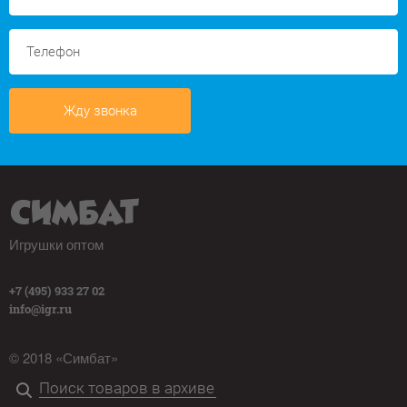
Жду звонка
Игрушки оптом
+7 (495) 933 27 02
info@igr.ru
© 2018 «Симбат»