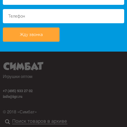
Жду звонка
Игрушки оптом
+7 (495) 933 27 02
info@igr.ru
© 2018 «Симбат»