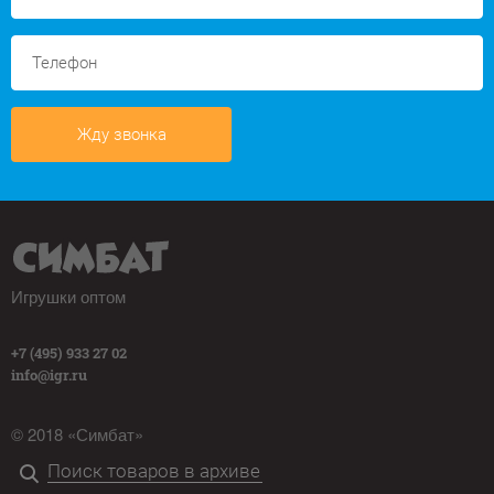
Жду звонка
Игрушки оптом
+7 (495) 933 27 02
info@igr.ru
© 2018 «Симбат»